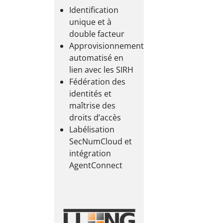
Identification
unique et à
Courrier
double facteur
Approvisionnement
électronique,
automatisé en
messagerie
lien avec les SIRH
Fédération des
collaborative et
Applicatifs
identités et
Identité
visioconférence
maîtrise des
métiers
Édition
droits d’accès
numérique
Labélisation
collaborative
renforcée
SecNumCloud et
intégration
AgentConnect
Formation en