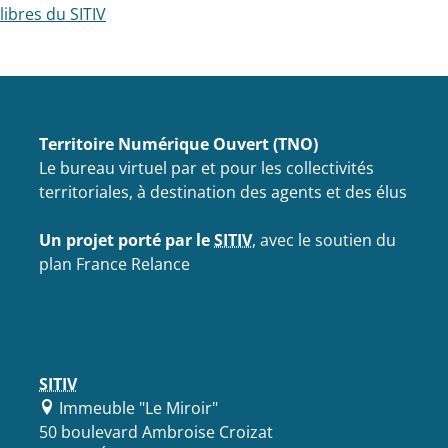
libres du SITIV
Territoire Numérique Ouvert (TNO)
Le bureau virtuel par et pour les collectivités
territoriales, à destination des agents et des élus
Un projet porté par le
SITIV
, avec le soutien du
plan France Relance
SITIV
Immeuble "Le Miroir"
50 boulevard Ambroise Croizat