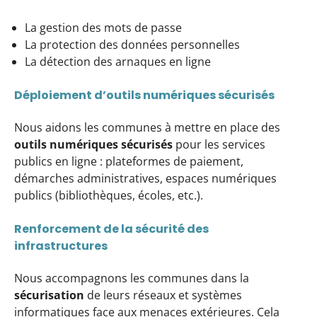
La gestion des mots de passe
La protection des données personnelles
La détection des arnaques en ligne
Déploiement d’outils numériques sécurisés
Nous aidons les communes à mettre en place des
outils numériques sécurisés
pour les services
publics en ligne : plateformes de paiement,
démarches administratives, espaces numériques
publics (bibliothèques, écoles, etc.).
Renforcement de la sécurité des
infrastructures
Nous accompagnons les communes dans la
sécurisation
de leurs réseaux et systèmes
informatiques face aux menaces extérieures. Cela