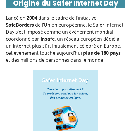
Origine du Safer Internet Day
Lancé en
2004
dans le cadre de l’initiative
SafeBorders
de l’Union européenne, le Safer Internet
Day s’est imposé comme un événement mondial
coordonné par
Insafe
, un réseau européen dédié à
un Internet plus sûr. Initialement célébré en Europe,
cet événement touche aujourd’hui
plus de 180 pays
et des millions de personnes dans le monde.