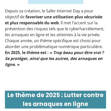
Depuis sa création, le Safer Internet Day a pour
objectif de
favoriser une utilisation plus sécurisée
et plus responsable
du web
. Il met l’accent sur la
prévention des risques tels que le cyberharcèlement,
les arnaques en ligne et les atteintes à la vie privée.
Chaque année, un thème spécifique est choisi pour
aborder une problématique numérique particulière.
En 2025, le thème est :
« Trop beau pour être vrai ?
Se protéger, ainsi que les autres, des arnaques en
ligne. »
Le thème de 2025 : Lutter contre
les arnaques en ligne