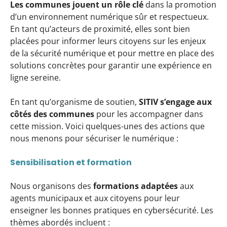
Les communes jouent un rôle clé
dans la promotion
d’un environnement numérique sûr et respectueux.
En tant qu’acteurs de proximité, elles sont bien
placées pour informer leurs citoyens sur les enjeux
de la sécurité numérique et pour mettre en place des
solutions concrètes pour garantir une expérience en
ligne sereine.
En tant qu’organisme de soutien,
SITIV s’engage aux
côtés des communes
pour les accompagner dans
cette mission. Voici quelques-unes des actions que
nous menons pour sécuriser le numérique :
Sensibilisation et formation
Nous organisons des
formations adaptées
aux
agents municipaux et aux citoyens pour leur
enseigner les bonnes pratiques en cybersécurité. Les
thèmes abordés incluent :