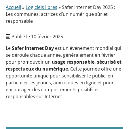
Accueil
»
Logiciels libres
»
Safer Internet Day 2025 :
Les communes, actrices d’un numérique sûr et
responsable
Publié le 10 février 2025
Le
Safer Internet Day
est un événement mondial qui
se déroule chaque année, généralement en février,
pour promouvoir un
usage responsable, sécurisé et
respectueux du numérique
. Cette journée offre une
opportunité unique pour sensibiliser le public, en
particulier les jeunes, aux risques en ligne et pour
encourager des comportements positifs et
responsables sur Internet.