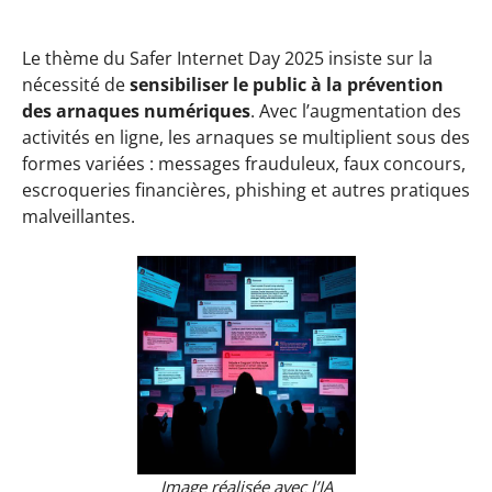
Le thème du Safer Internet Day 2025 insiste sur la
nécessité de
sensibiliser le public à la prévention
des arnaques numériques
. Avec l’augmentation des
activités en ligne, les arnaques se multiplient sous des
formes variées : messages frauduleux, faux concours,
escroqueries financières, phishing et autres pratiques
malveillantes.
Image réalisée avec l’IA