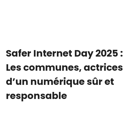
Aller
au
contenu
Safer Internet Day 2025 :
Les communes, actrices
d’un numérique sûr et
responsable