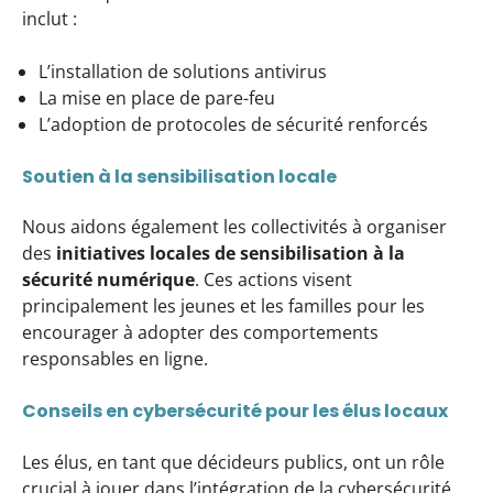
inclut :
L’installation de solutions antivirus
La mise en place de pare-feu
L’adoption de protocoles de sécurité renforcés
Soutien à la sensibilisation locale
Nous aidons également les collectivités à organiser
des
initiatives locales de sensibilisation à la
sécurité numérique
. Ces actions visent
principalement les jeunes et les familles pour les
encourager à adopter des comportements
responsables en ligne.
Conseils en cybersécurité pour les élus locaux
Les élus, en tant que décideurs publics, ont un rôle
crucial à jouer dans l’intégration de la cybersécurité